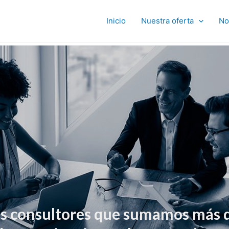
Inicio
Nuestra oferta
No
s
consultores que sumamos más d