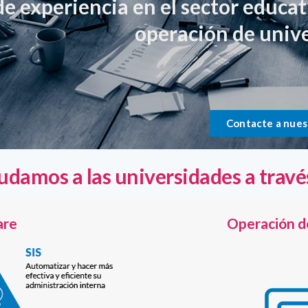
de experiencia en el sector educat
operación de univ
Contacte a nues
udamos a las universidades a travé
are
Operación d