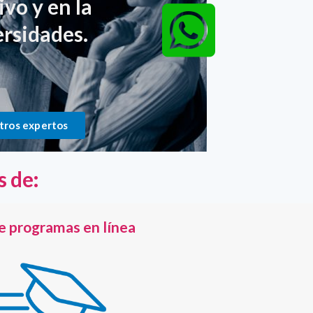
ivo y en la
ersidades.
tros expertos
s de:
e programas en línea